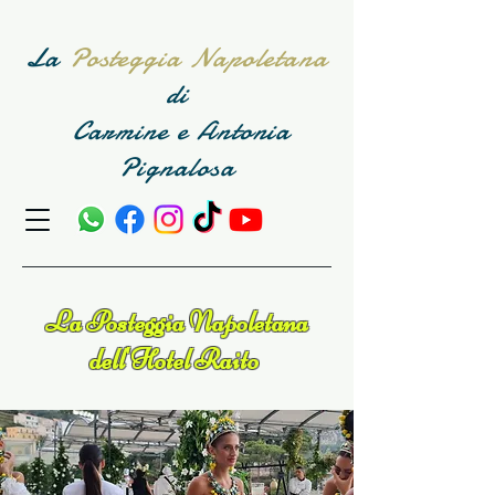
La
Posteggia Napoletana
di
Carmine e Antonia
Pignalosa
La Posteggia Napoletana
dell'Hotel Raito